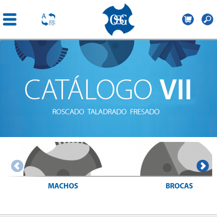
OSG
Iberica
Pasar al
contenido
principal
MACHOS
BROCAS
> Búsqueda de machos
> Búsqueda de brocas