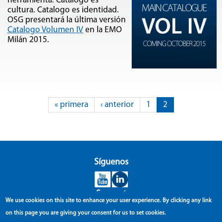
herramienta. Catalogo es
cultura. Catalogo es identidad.
OSG presentará la última versión
Catalogo Volumen IV
en la EMO
Milán 2015.
Páginas
« primera
‹ anterior
1
2
Síguenos
Support
We use cookies on this site to enhance your user experience.
By clicking any link
OSG Iberica
on this page you are giving your consent for us to set cookies.
Bekolarra 4