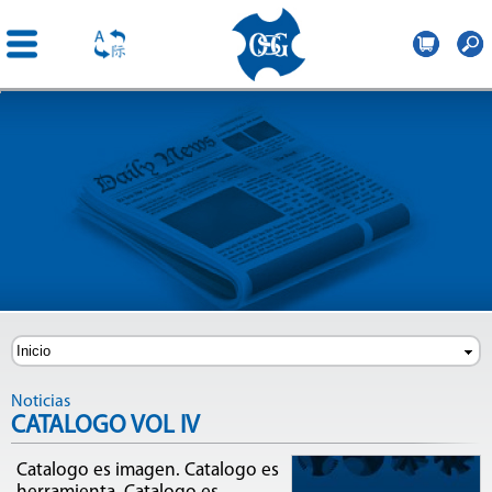
OSG
Iberica
Pasar al
contenido
principal
Noticias
CATALOGO VOL IV
Catalogo es imagen. Catalogo es