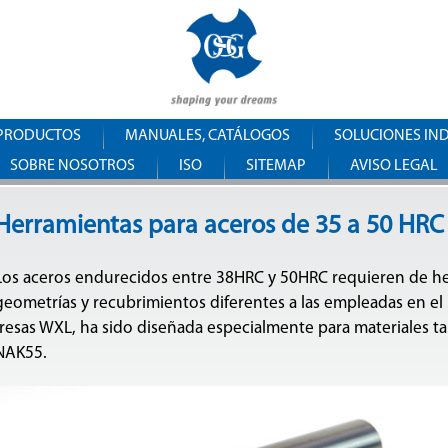
Pasar al
OSG
contenido
principal
Iberica
PRODUCTOS
MANUALES, CATÁLOGOS
SOLUCIONES IN
SOBRE NOSOTROS
ISO
SITEMAP
AVISO LEGAL
Herramientas para aceros de 35 a 50 HRC
Los aceros endurecidos entre 38HRC y 50HRC requieren de he
geometrías y recubrimientos diferentes a las empleadas en el r
fresas WXL, ha sido diseñada especialmente para materiales t
NAK55.